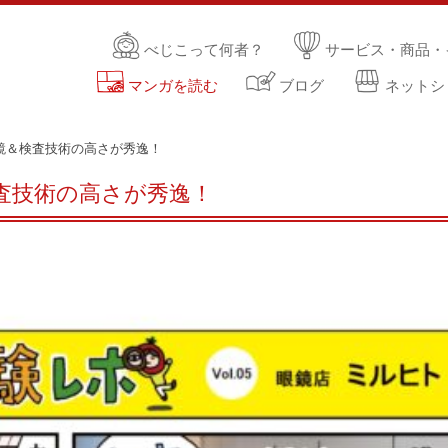
べじこって何者？
サービス・商品・
マンガを読む
ブログ
ネットシ
鏡＆検査技術の高さが秀逸！
査技術の高さが秀逸！