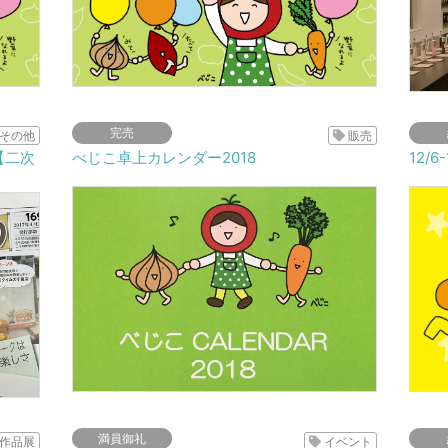
完売
その他
販売
【二次
べじこ卓上カレンダー2018
12/6
満員御礼
作品展
イベント