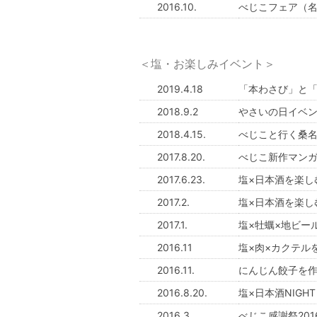
2016.10.
べじこフェア（名
＜塩・お楽しみイベント＞
2019.4.18
「本わさび」と「
2018.9.2
やさいの日イベ
2018.4.15.
べじこと行く桑
2017.8.20.
べじこ新作マンガ
2017.6.23.
塩×日本酒を楽しむ
2017.2.
塩×日本酒を楽しむ
2017.1.
塩×牡蠣×地ビー
2016.11
塩×肉×カクテル
2016.11.
にんじん餃子を
2016.8.20.
塩×日本酒NIGH
2016.3.
べじこ感謝祭20