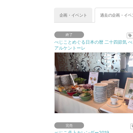
企画・イベント
過去の企画・イベ
終了
べじことめぐる日本の暦 二十四節気 べ
アルケントーレ
完売
べじこ卓上カレンダー2019