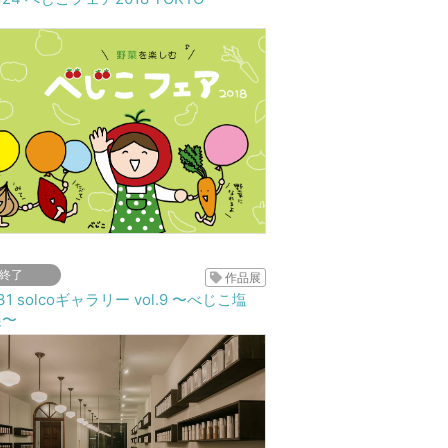
終了
作品展
-31 solcoギャラリー vol.9 〜べじこ塩
展〜