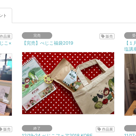
ント
完売
受
作品展
販売
じこ×
【完売】べじこ福袋2019
【１
塩講
終了
販売
作品展
12/19-24 べじこフェア2018 KOBE
11/