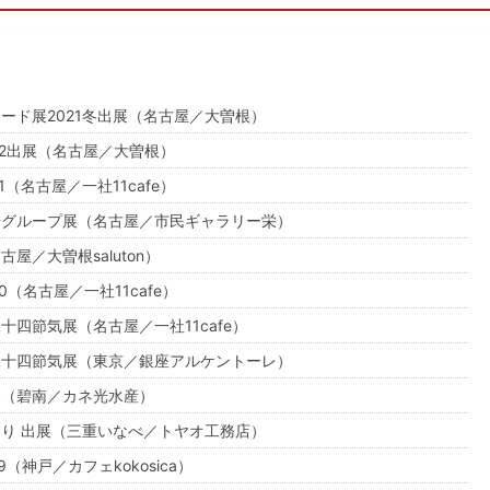
ード展2021冬出展（名古屋／大曽根）
22出展（名古屋／大曽根）
1（名古屋／一社11cafe）
やグループ展（名古屋／市民ギャラリー栄）
屋／大曽根saluton）
0（名古屋／一社11cafe）
十四節気展（名古屋／一社11cafe）
二十四節気展（東京／銀座アルケントーレ）
展（碧南／カネ光水産）
り 出展（三重いなべ／トヤオ工務店）
（神戸／カフェkokosica）