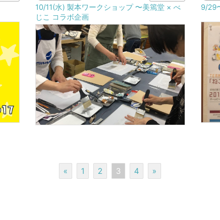
10/11(水) 製本ワークショップ 〜美篶堂 × べ
9/2
じこ コラボ企画
«
1
2
3
4
»