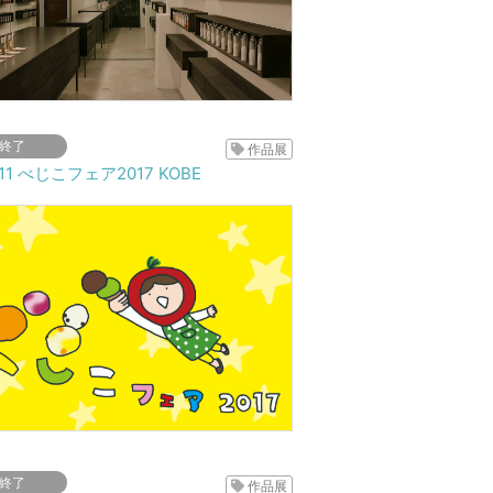
終了
作品展
-11 べじこフェア2017 KOBE
終了
作品展